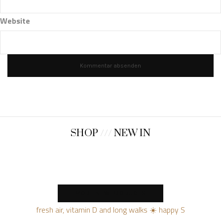
Website
SHOP
///
NEW IN
MORE NEW PRODUCTS
fresh air, vitamin D and long walks ☀️ happy S