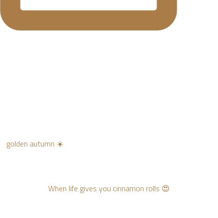
golden autumn ☀️
When life gives you cinnamon rolls 😍