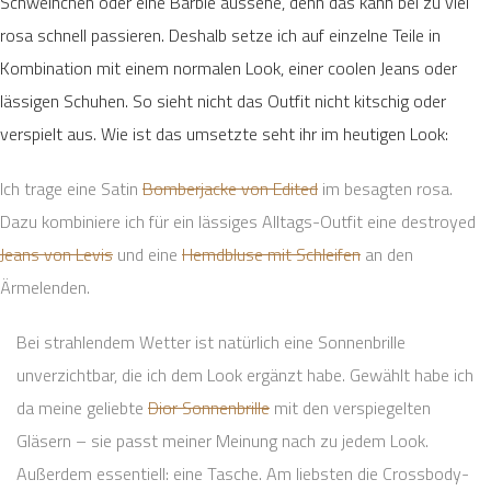
Schweinchen oder eine Barbie aussehe, denn das kann bei zu viel
rosa schnell passieren. Deshalb setze ich auf einzelne Teile in
Kombination mit einem normalen Look, einer coolen Jeans oder
lässigen Schuhen. So sieht nicht das Outfit nicht kitschig oder
verspielt aus. Wie ist das umsetzte seht ihr im heutigen Look:
Ich trage eine Satin
Bomberjacke von Edited
im besagten rosa.
Dazu kombiniere ich für ein lässiges Alltags-Outfit eine destroyed
Jeans von Levis
und eine
Hemdbluse mit Schleifen
an den
Ärmelenden.
Bei strahlendem Wetter ist natürlich eine Sonnenbrille
unverzichtbar, die ich dem Look ergänzt habe. Gewählt habe ich
da meine geliebte
Dior Sonnenbrille
mit den verspiegelten
Gläsern – sie passt meiner Meinung nach zu jedem Look.
Außerdem essentiell: eine Tasche. Am liebsten die Crossbody-