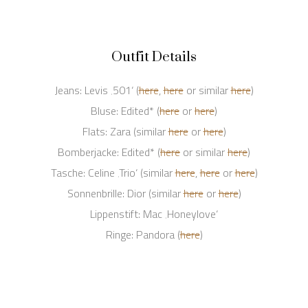
Outfit Details
Jeans: Levis ‚501‘ (
here
,
here
or similar
here
)
Bluse: Edited* (
here
or
here
)
Flats: Zara (similar
here
or
here
)
Bomberjacke: Edited* (
here
or similar
here
)
Tasche: Celine ‚Trio‘ (similar
here
,
here
or
here
)
Sonnenbrille: Dior (similar
here
or
here
)
Lippenstift: Mac ‚Honeylove‘
Ringe: Pandora (
here
)