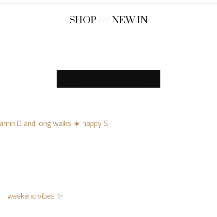
SHOP
///
NEW IN
MORE NEW PRODUCTS
vitamin D and long walks ☀️ happy S
weekend vibes ✨