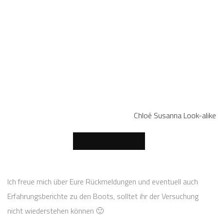
Chloé Susanna Look-alik
GET IT HERE
Ich freue mich über Eure Rückmeldungen und eventuell auch
Erfahrungsberichte zu den Boots, solltet ihr der Versuchung
nicht wiederstehen können 🙂