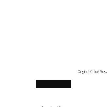
Original Chloé Su
GET IT HERE