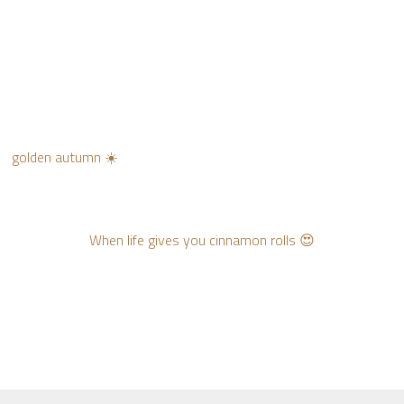
golden autumn ☀️
When life gives you cinnamon rolls 😍