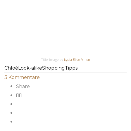
Title-Image by
Lydia Elise Millen
Chloé
Look-alike
Shopping
Tipps
3
Kommentare
Share