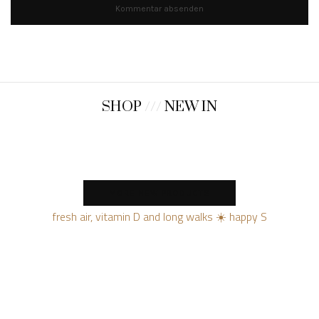
SHOP
///
NEW IN
MORE NEW PRODUCTS
fresh air, vitamin D and long walks ☀️ happy S