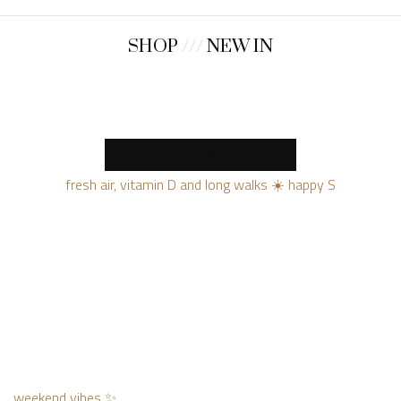
SHOP
///
NEW IN
MORE NEW PRODUCTS
fresh air, vitamin D and long walks ☀️ happy S
weekend vibes ✨