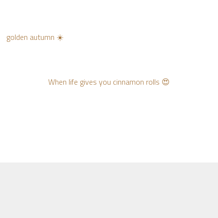
golden autumn ☀️
When life gives you cinnamon rolls 😍