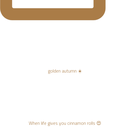
golden autumn ☀️
When life gives you cinnamon rolls 😍