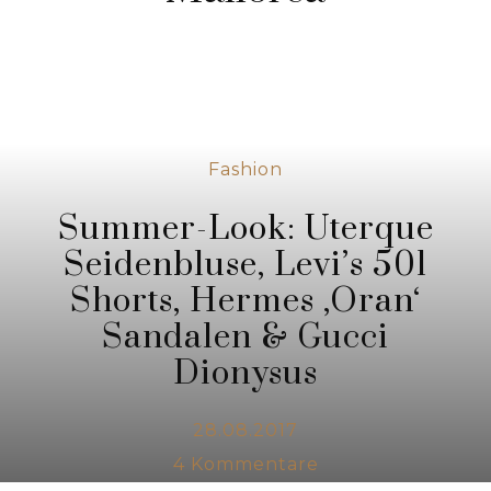
Fashion
Summer-Look: Uterque
Seidenbluse, Levi’s 501
Shorts, Hermes ‚Oran‘
Sandalen & Gucci
Dionysus
28.08.2017
4
Kommentare