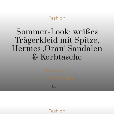
Fashion
Sommer-Look: weißes
Trägerkleid mit Spitze,
Hermes ‚Oran‘ Sandalen
& Korbtasche
16.08.2017
4
Kommentare
Fashion