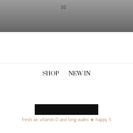
SHOP
///
NEW IN
MORE NEW PRODUCTS
fresh air, vitamin D and long walks ☀️ happy S