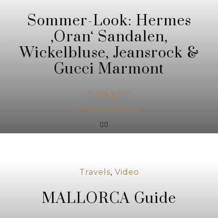
Sommer-Look: Hermes
‚Oran‘ Sandalen,
Wickelbluse, Jeansrock &
Gucci Marmont
11.08.2017
4
Kommentare
Travels
,
Video
MALLORCA Guide