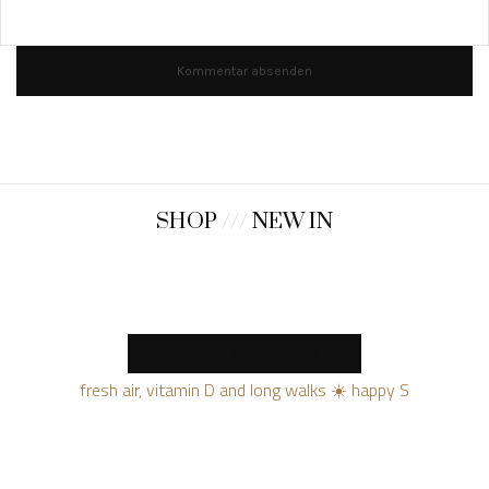
SHOP
///
NEW IN
MORE NEW PRODUCTS
fresh air, vitamin D and long walks ☀️ happy S