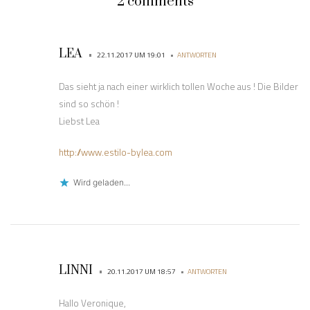
2 comments
LEA
•
•
22.11.2017 UM 19:01
ANTWORTEN
Das sieht ja nach einer wirklich tollen Woche aus ! Die Bilder
sind so schön !
Liebst Lea
http://www.estilo-bylea.com
Wird geladen...
LINNI
•
•
20.11.2017 UM 18:57
ANTWORTEN
Hallo Veronique,