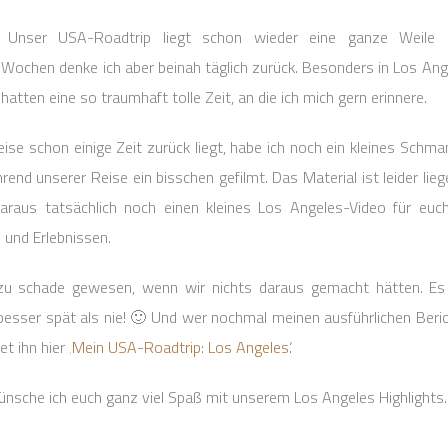
n. Unser USA-Roadtrip liegt schon wieder eine ganze Weile 
ochen denke ich aber beinah täglich zurück. Besonders in Los Ang
 hatten eine so traumhaft tolle Zeit, an die ich mich gern erinnere.
se schon einige Zeit zurück liegt, habe ich noch ein kleines Schman
end unserer Reise ein bisschen gefilmt. Das Material ist leider lie
araus tatsächlich noch einen kleines Los Angeles-Video für euc
 und Erlebnissen.
zu schade gewesen, wenn wir nichts daraus gemacht hätten. Es 
besser spät als nie! 🙂 Und wer nochmal meinen ausführlichen Beri
et ihn hier
‚Mein USA-Roadtrip: Los Angeles‘
.
ünsche ich euch ganz viel Spaß mit unserem Los Angeles Highlights.