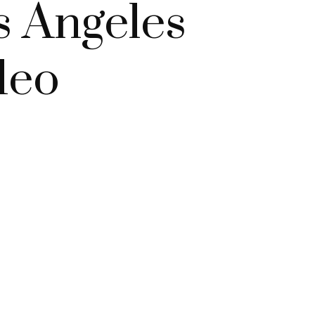
s Angeles
deo