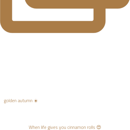
golden autumn ☀️
When life gives you cinnamon rolls 😍