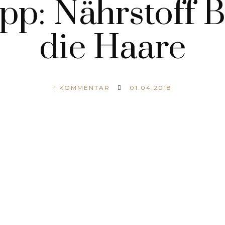
pp: Nährstoff B
die Haare
1
KOMMENTAR
01.04.2018