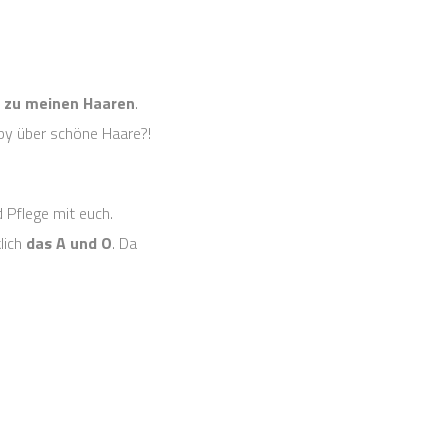
e
zu meinen Haaren
.
appy über schöne Haare?!
Pflege mit euch.
lich
das A und O
. Da