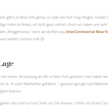
otels gibt’s in New York genau so viele wie Hot-Dog-Wagen, Dunkin‘
htige Hotel zu finden, ist nicht ganz einfach. Auch wir haben uns seh
den „Bloggerbonus“, denn wir durften das
InterContinental New Yo
war wirklich sooooo toll! 🙂
Lage
 mit etwas Verspätung am JFK in New York gelandet sind, haben wir
nd ca. 1h nach Manhattan gefahren – genauer gesagt nach Midtown. 
ngton Avenue.
 geben: das sind zu Fuss 5min zur 5th Avenue, 10min zur Grand Cen