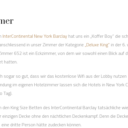
mer
am
InterContinental New York Barclay
hat uns ein „Koffer Boy“ die s
anschliessend in unser Zimmer der Kategorie
„Deluxe King“
in der 6.
immer 652 ist ein Eckzimmer, von dem wir sowohl einen Blick auf d
et hatten.
 sogar so gut, dass wir das kostenlose Wifi aus der Lobby nutzen 
indung im eigenen Hotelzimmer lassen sich die Hotels in New York Cit
o Tag).
n den King Size Betten des InterContinental Barclay tatsächliche wi
r einzigen Decke ohne den nächtlichen Deckenkampf. Denn die Deck
 eine dritte Person hätte zudecken können.