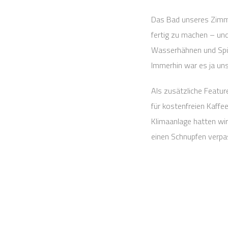
Das Bad unseres Zimmer
fertig zu machen – un
Wasserhähnen und Spülu
Immerhin war es ja un
Als zusätzliche Featur
für kostenfreien Kaffe
Klimaanlage hatten wir
einen Schnupfen verpa