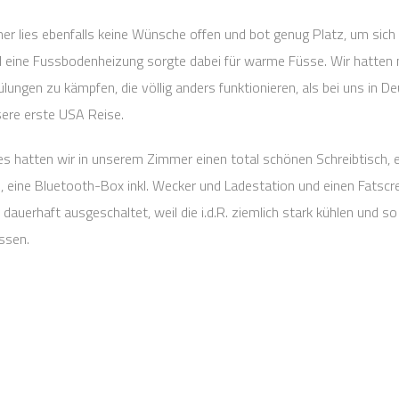
 lies ebenfalls keine Wünsche offen und bot genug Platz, um sich 
d eine Fussbodenheizung sorgte dabei für warme Füsse. Wir hatten 
ngen zu kämpfen, die völlig anders funktionieren, als bei uns in D
sere erste USA Reise.
es hatten wir in unserem Zimmer einen total schönen Schreibtisch,
e, eine Bluetooth-Box inkl. Wecker und Ladestation und einen Fatscr
 dauerhaft ausgeschaltet, weil die i.d.R. ziemlich stark kühlen und
ssen.