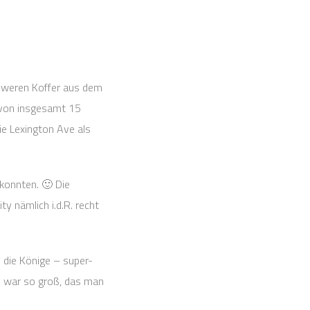
chweren Koffer aus dem
 von insgesamt 15
ie Lexington Ave als
konnten. 🙂 Die
y nämlich i.d.R. recht
e die Könige – super-
e war so groß, das man