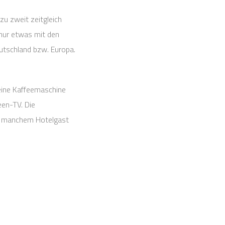
zu zweit zeitgleich
nur etwas mit den
eutschland bzw. Europa.
 eine Kaffeemaschine
een-TV. Die
 so manchem Hotelgast