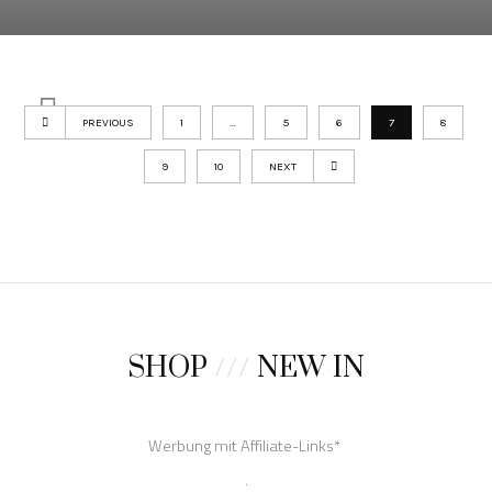
PREVIOUS
1
…
5
6
7
8
9
10
NEXT
SHOP
///
NEW IN