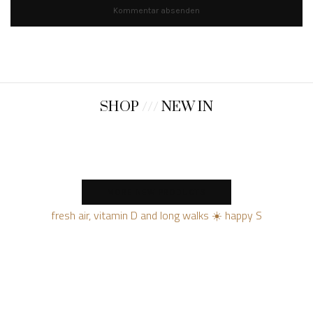
SHOP
///
NEW IN
MORE NEW PRODUCTS
fresh air, vitamin D and long walks ☀️ happy S