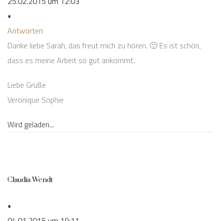
25.02.2015 um 12:03
•
Antworten
Danke liebe Sarah, das freut mich zu hören. 🙂 Es ist schön,
dass es meine Arbeit so gut ankommt.
Liebe Grüße
Veronique Sophie
Wird geladen...
Claudia Wendt
•
04.01.2015 um 19:11