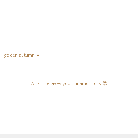
golden autumn ☀️
When life gives you cinnamon rolls 😍