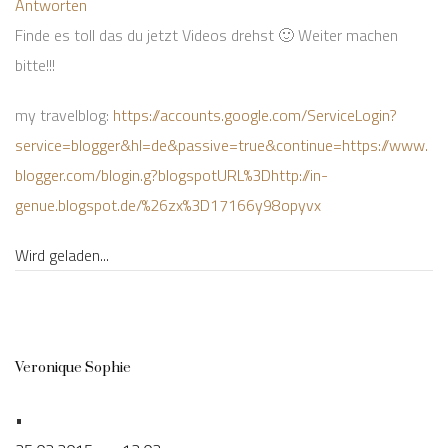
Antworten
Finde es toll das du jetzt Videos drehst 🙂 Weiter machen
bitte!!!
my travelblog:
https://accounts.google.com/ServiceLogin?
service=blogger&hl=de&passive=true&continue=https://www.
blogger.com/blogin.g?blogspotURL%3Dhttp://in-
genue.blogspot.de/%26zx%3D17166y98opyvx
Wird geladen...
Veronique Sophie
•