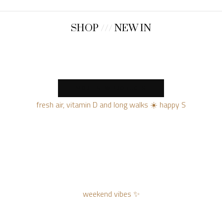
SHOP
///
NEW IN
MORE NEW PRODUCTS
fresh air, vitamin D and long walks ☀️ happy S
weekend vibes ✨