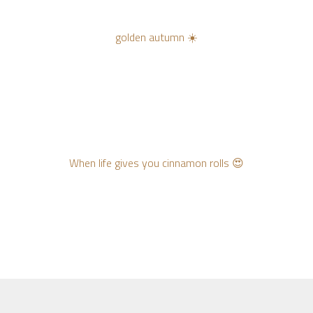
golden autumn ☀️
When life gives you cinnamon rolls 😍