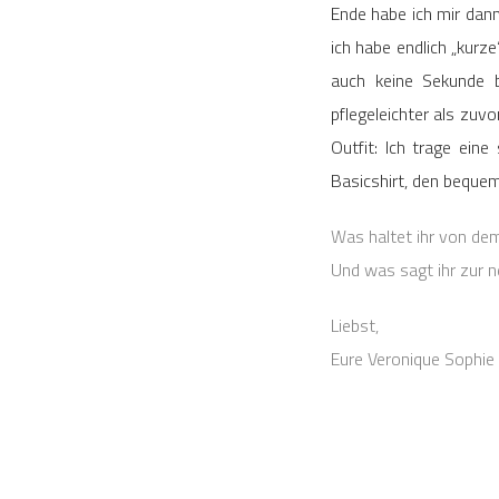
Ende habe ich mir dann
ich habe endlich „kurz
auch keine Sekunde b
pflegeleichter als zuv
Outfit: Ich trage ein
Basicshirt, den bequ
Was haltet ihr von dem
Und was sagt ihr zur n
Liebst,
Eure Veronique Sophie