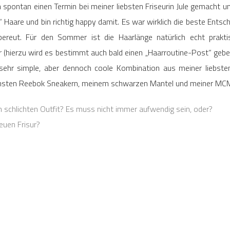
 spontan einen Termin bei meiner liebsten Friseurin Jule gemacht u
e“ Haare und bin richtig happy damit. Es war wirklich die beste Entsc
ereut. Für den Sommer ist die Haarlänge natürlich echt prakti
or (hierzu wird es bestimmt auch bald einen „Haarroutine-Post“ ge
e sehr simple, aber dennoch coole Kombination aus meiner liebst
emsten Reebok Sneakern, meinem schwarzen Mantel und meiner MC
 schlichten Outfit? Es muss nicht immer aufwendig sein, oder?
euen Frisur?