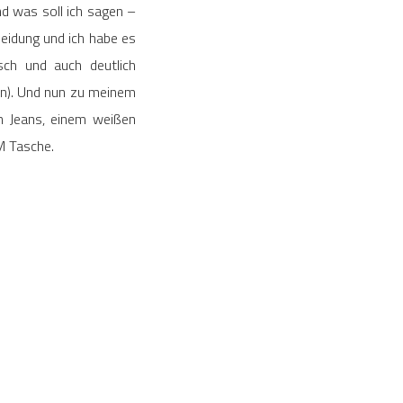
nd was soll ich sagen –
heidung und ich habe es
sch und auch deutlich
ben). Und nun zu meinem
en Jeans, einem weißen
M Tasche.