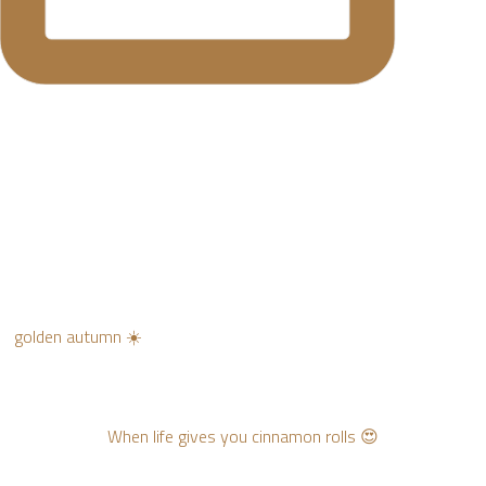
golden autumn ☀️
When life gives you cinnamon rolls 😍