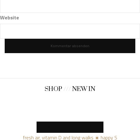
Website
SHOP
///
NEW IN
MORE NEW PRODUCTS
fresh air, vitamin D and long walks ☀️ happy S