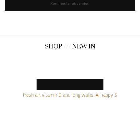
SHOP
///
NEW IN
MORE NEW PRODUCTS
fresh air, vitamin D and long walks ☀️ happy S