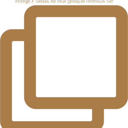
Anzeige // Tadaaa, die neue @olay.de Retinol24-Ser