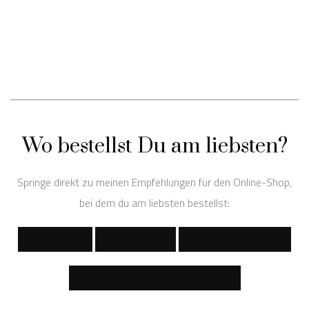
Wo bestellst Du am liebsten?
Springe direkt zu meinen Empfehlungen für den Online-Shop,
bei dem du am liebsten bestellst:
ASOS
EDITED
STRADIVARIUS
WEITERE GUTSCHEINCODES