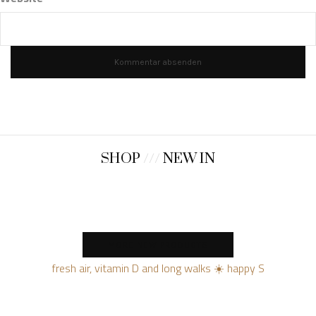
SHOP
///
NEW IN
MORE NEW PRODUCTS
fresh air, vitamin D and long walks ☀️ happy S