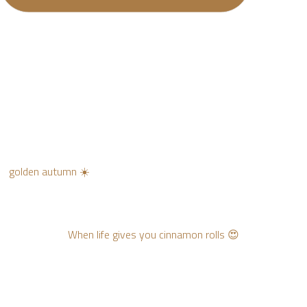
golden autumn ☀️
When life gives you cinnamon rolls 😍