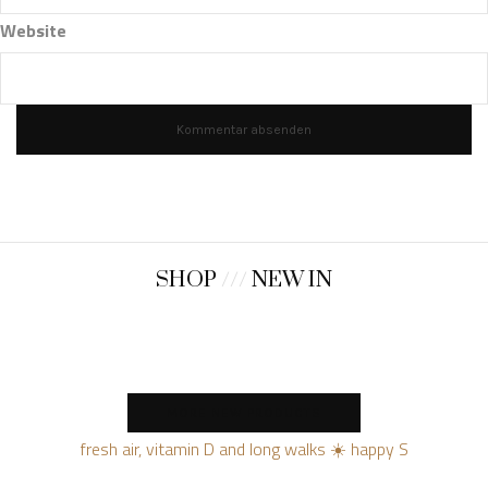
Website
SHOP
///
NEW IN
MORE NEW PRODUCTS
fresh air, vitamin D and long walks ☀️ happy S