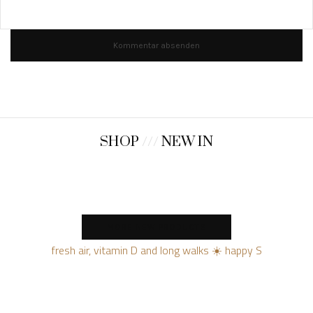
SHOP
///
NEW IN
MORE NEW PRODUCTS
fresh air, vitamin D and long walks ☀️ happy S