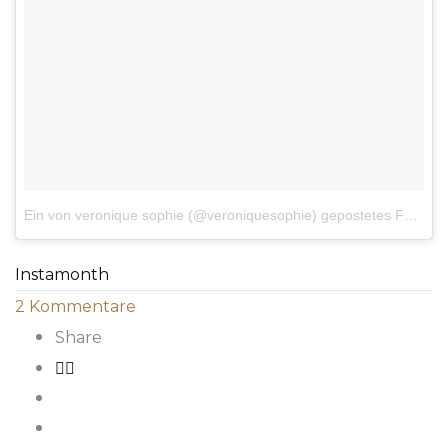
Ein von veronique sophie (@veroniquesophie) gepostetes Foto
a
Instamonth
2
Kommentare
Share