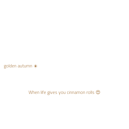
golden autumn ☀️
When life gives you cinnamon rolls 😍