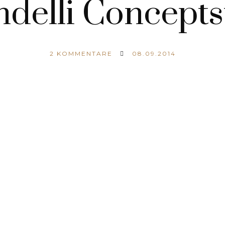
delli Concepts
2
KOMMENTARE
08.09.2014