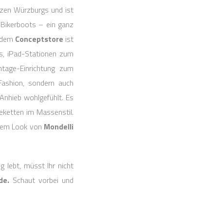
rzen Würzburgs und ist
sBikerboots – ein ganz
r dem
Conceptstore
ist
ls, iPad-Stationen zum
ntage-Einrichtung zum
Fashion, sondern auch
 Anhieb wohlgefühlt. Es
deketten im Massenstil.
einem Look von
Mondelli
 lebt, müsst Ihr nicht
de.
Schaut vorbei und