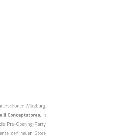
nderschönen Würzburg.
lli Conceptstores
, in
die Pre-Opening-Party
iente den neuen Store