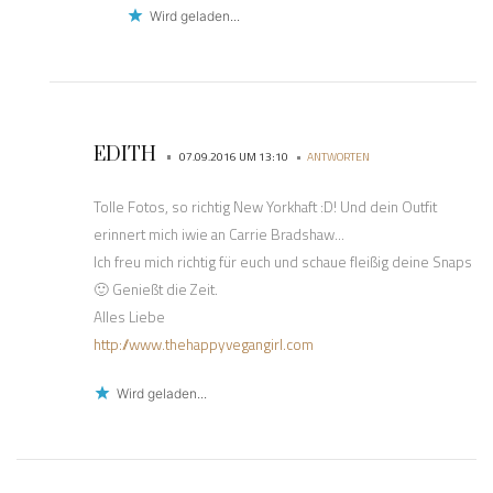
Wird geladen...
EDITH
•
•
07.09.2016 UM 13:10
ANTWORTEN
Tolle Fotos, so richtig New Yorkhaft :D! Und dein Outfit
erinnert mich iwie an Carrie Bradshaw…
Ich freu mich richtig für euch und schaue fleißig deine Snaps
🙂 Genießt die Zeit.
Alles Liebe
http://www.thehappyvegangirl.com
Wird geladen...