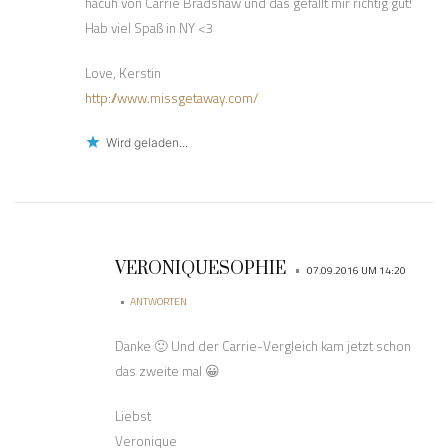
hacuh von Carrie Bradshaw und das gefällt mir richtig gut!
Hab viel Spaß in NY <3
Love, Kerstin
http://www.missgetaway.com/
Wird geladen...
VERONIQUESOPHIE
•
07.09.2016 UM 14:20
•
ANTWORTEN
Danke 🙂 Und der Carrie-Vergleich kam jetzt schon
das zweite mal 😀
Liebst
Veronique