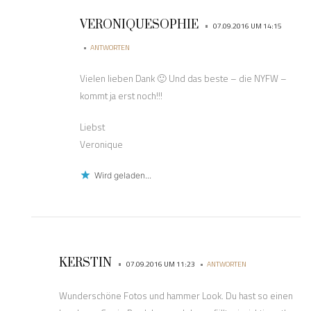
VERONIQUESOPHIE
•
07.09.2016 UM 14:15
•
ANTWORTEN
Vielen lieben Dank 🙂 Und das beste – die NYFW –
kommt ja erst noch!!!
Liebst
Veronique
Wird geladen...
KERSTIN
•
•
07.09.2016 UM 11:23
ANTWORTEN
Wunderschöne Fotos und hammer Look. Du hast so einen