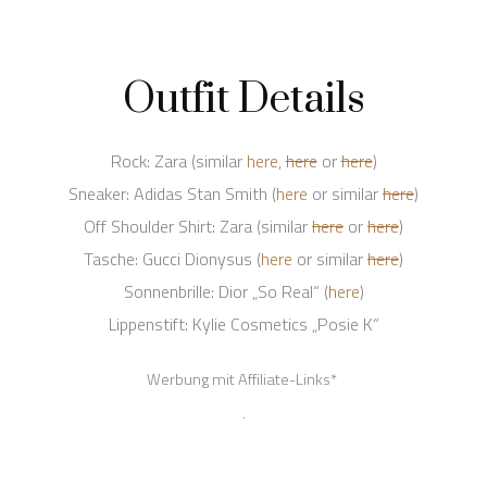
Outfit Details
Rock: Zara (similar
here
,
here
or
here
)
Sneaker: Adidas Stan Smith (
here
or similar
here
)
Off Shoulder Shirt: Zara (similar
here
or
here
)
Tasche: Gucci Dionysus (
here
or similar
here
)
Sonnenbrille: Dior „So Real“ (
here
)
Lippenstift: Kylie Cosmetics „Posie K“