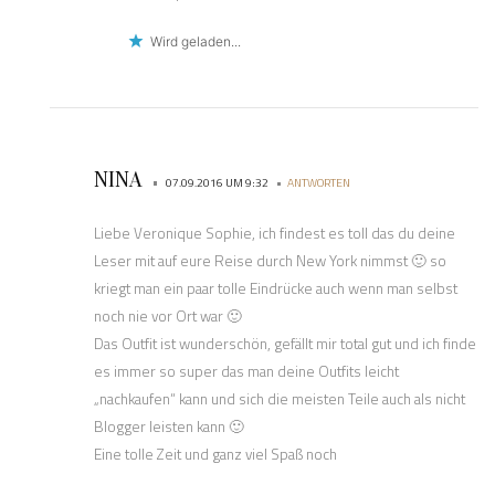
Wird geladen...
NINA
•
•
07.09.2016 UM 9:32
ANTWORTEN
Liebe Veronique Sophie, ich findest es toll das du deine
Leser mit auf eure Reise durch New York nimmst 🙂 so
kriegt man ein paar tolle Eindrücke auch wenn man selbst
noch nie vor Ort war 🙂
Das Outfit ist wunderschön, gefällt mir total gut und ich finde
es immer so super das man deine Outfits leicht
„nachkaufen“ kann und sich die meisten Teile auch als nicht
Blogger leisten kann 🙂
Eine tolle Zeit und ganz viel Spaß noch