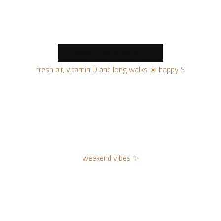
MORE NEW PRODUCTS
fresh air, vitamin D and long walks ☀️ happy S
weekend vibes ✨