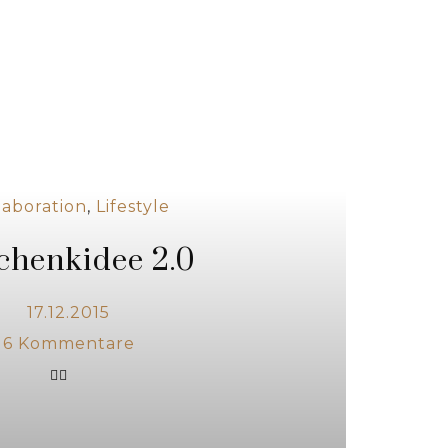
laboration
,
Lifestyle
chenkidee 2.0
17.12.2015
6
Kommentare