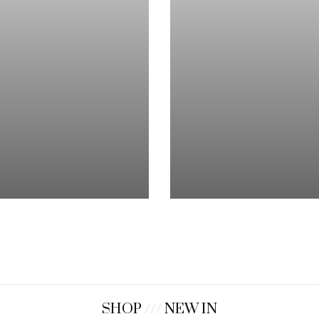
SHOP
///
NEW IN