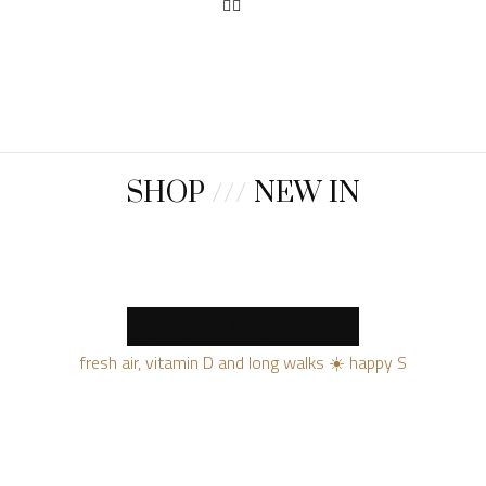
SHOP
///
NEW IN
MORE NEW PRODUCTS
fresh air, vitamin D and long walks ☀️ happy S