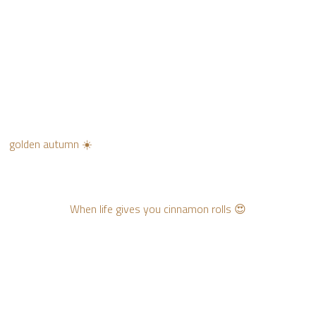
golden autumn ☀️
When life gives you cinnamon rolls 😍